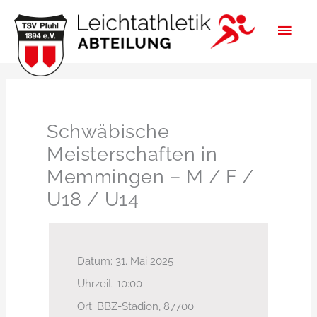
Zum
HAU
Inhalt
springen
Schwäbische
Meisterschaften in
Memmingen – M / F /
U18 / U14
Datum:
31. Mai 2025
Uhrzeit:
10:00
Ort:
BBZ-Stadion, 87700